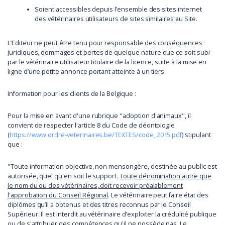
Soient accessibles depuis l’ensemble des sites internet
des vétérinaires utilisateurs de sites similaires au Site.
L’Editeur ne peut être tenu pour responsable des conséquences
juridiques, dommages et pertes de quelque nature que ce soit subi
par le vétérinaire utilisateur titulaire de la licence, suite à la mise en
ligne d’une petite annonce portant atteinte à un tiers.
Information pour les clients de la Belgique :
Pour la mise en avant d'une rubrique "adoption d'animaux", il
convient de respecter l'article 8 du Code de déontologie
(
https://www.ordre-veterinaires.be/TEXTES/code_2015.pdf
) stipulant
que :
"Toute information objective, non mensongère, destinée au public est
autorisée, quel qu'en soit le support.
Toute dénomination autre que
le nom du ou des vétérinaires, doit recevoir préalablement
l'approbation du Conseil Régional
. Le vétérinaire peut faire état des
diplômes qu’il a obtenus et des titres reconnus par le Conseil
Supérieur. Il est interdit au vétérinaire d’exploiter la crédulité publique
ou de s'attribuer des compétences qu'il ne possède pas. Le