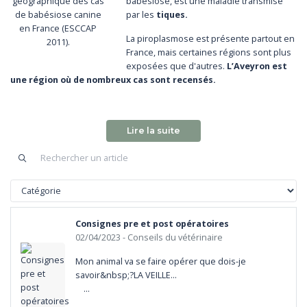
géographique des cas
babésiose, est une maladie transmise
de babésiose canine
par les
tiques.
en France (ESCCAP
La piroplasmose est présente partout en
2011).
France, mais certaines régions sont plus
exposées que d'autres.
L’Aveyron est
une région où de nombreux cas sont recensés.
Les milieux les plus favorables à la présence de tiques sont les
herbes hautes, les landes, la lisière des bois. Cependant il n'est pas
rare de trouver des tiques en ville: dans des jardins publics ou des
Lire la suite
terrains vagues. D'autre part, il existe dans le sud-est de la France
une espèce de tique (Rhipicephalus sanguineus) capable de
transmettre des piroplasmes aux chiens, et pouvant se reproduire à
l'intérieur des maisons et des chenils.
Consignes pre et post opératoires
02/04/2023
- Conseils du vétérinaire
Mon animal va se faire opérer que dois-je 
savoir&nbsp;?LA VEILLE…

A jeun&nbsp;à partir de 22hComme les humains 